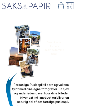
ME
NU
Dine billeder
placeres i
de hvide tomme
felter
Personlige Puslespil til børn og voksne
fyldt med dine egne fotografier. En sjov
og anderledes gave, hvor dine billeder
bliver sat ind i motivet og bliver en
naturlig del af det færdige puslespil.