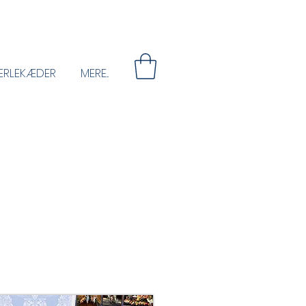
ERLEKÆDER
MERE...
 end at