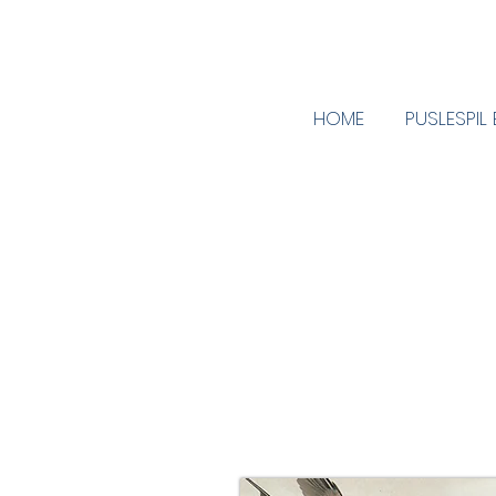
HOME
PUSLESPIL
Mangler du en gave, så kan 
få et gavekort der giver 
Kontakt os for at høre me