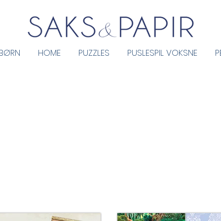
 BØRN
HOME
PUZZLES
PUSLESPIL VOKSNE
P
det ikke blive lettere for dig og mere personligt for modtageren -
mulighed for at købe en vare på SAKSOGPAPIR.DK
re om mulighederne.