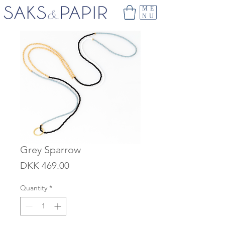
ME
NU
Grey Sparrow
Price
DKK 469.00
Quantity
*