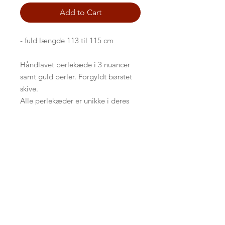
Add to Cart
- fuld længde 113 til 115 cm
Håndlavet perlekæde i 3 nuancer
samt guld perler. Forgyldt børstet
skive.
Alle perlekæder er unikke i deres
udtryk.
BACK TO FRONTPAGE
Persondatapolitik
Kontakt