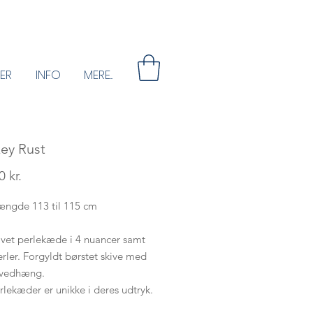
ER
INFO
MERE...
ey Rust
Pris
 kr.
længde 113 til 115 cm
vet perlekæde i 4 nuancer samt
rler. Forgyldt børstet skive med
tvedhæng.
rlekæder er unikke i deres udtryk.