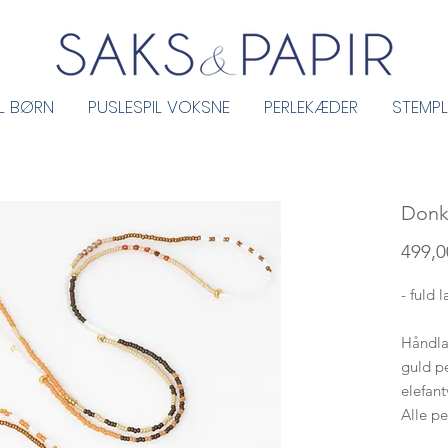
IL BØRN
PUSLESPIL VOKSNE
PERLEKÆDER
STEMPL
Donk
499,00
- fuld 
Håndla
guld pe
elefan
Alle pe