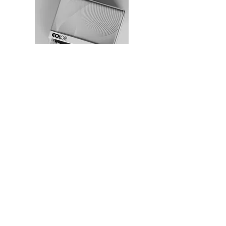
BOGSTEMPEL
MED
INDBYGGET FARVEPUDE
1. Vælg størrelse
Standard: 7 x 3 cm, pris 399,-
1. Vælg stempeldesign
2. Angiv navn/navne som skal stå på
stemplet.
Bestil