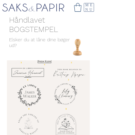
ME
NU
Håndlavet
BOGSTEMPEL
Elsker du at låne dine bøger
ud?