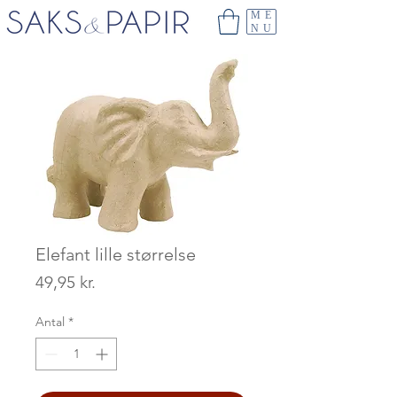
ME
NU
Elefant lille størrelse
Pris
49,95 kr.
Antal
*