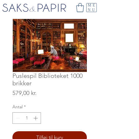
ME
NU
Puslespil Biblioteket 1000
brikker
Pris
579,00 kr.
Antal
*
Tilføj til kurv