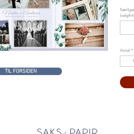
eksklu
Særlige
Vi lave
(valgfrit
ud. Hv
tekst (
det, nå
Antal
*
TIL FORSIDEN