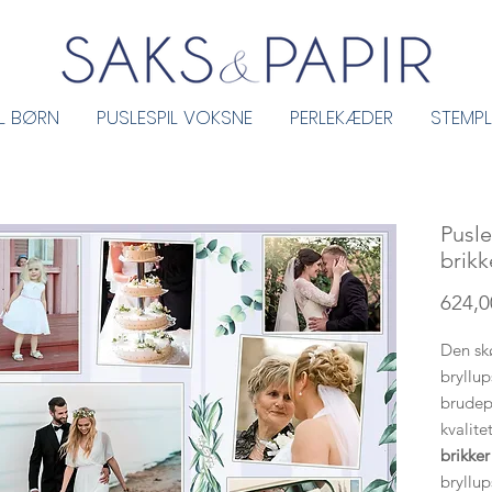
IL BØRN
PUSLESPIL VOKSNE
PERLEKÆDER
STEMPL
Pusle
brikk
624,00
Den sk
bryllup
brudepa
kvalit
brikker
bryllup