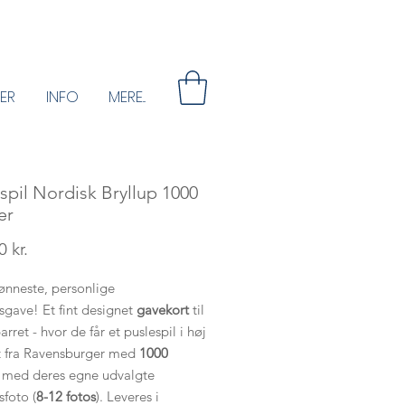
ER
INFO
MERE...
spil Nordisk Bryllup 1000
er
Pris
 kr.
ønneste, personlige
sgave! Et fint designet
gavekort
til
rret - hvor de får et puslespil i høj
et fra Ravensburger med
1000
med deres egne udvalgte
sfoto (
8-12 fotos
). Leveres i