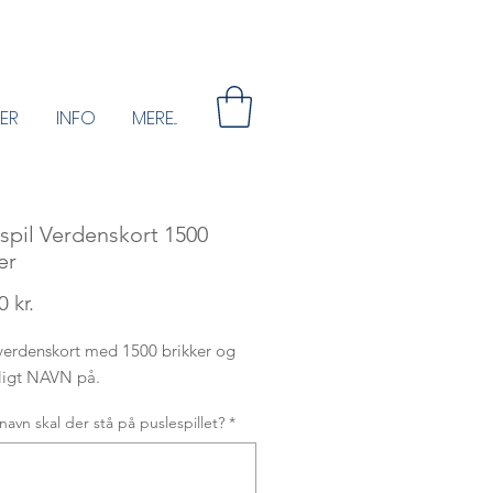
ER
INFO
MERE...
spil Verdenskort 1500
er
Pris
 kr.
 verdenskort med 1500 brikker og
ligt NAVN på.
 navn skal der stå på puslespillet?
*