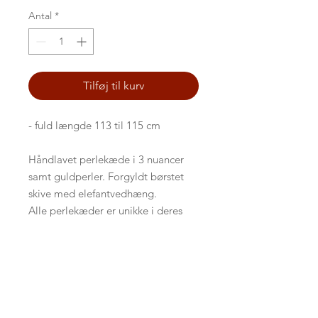
Antal
*
Tilføj til kurv
- fuld længde 113 til 115 cm
Håndlavet perlekæde i 3 nuancer
samt guldperler. Forgyldt børstet
skive med elefantvedhæng.
Alle perlekæder er unikke i deres
udtryk.
TIL FORSIDEN
Persondatapolitik