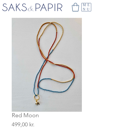
ME
NU
Red Moon
Pris
499,00 kr.