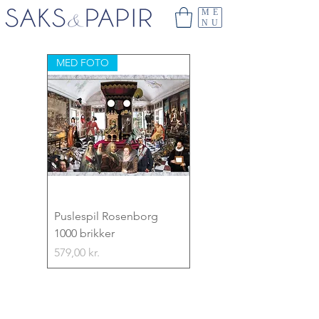
ME
NU
MED FOTO
Puslespil Rosenborg
1000 brikker
Pris
579,00 kr.