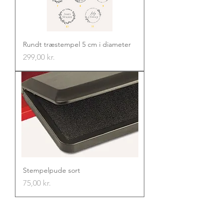
Rundt træstempel 5 cm i diameter
Pris
299,00 kr.
Stempelpude sort
Pris
75,00 kr.